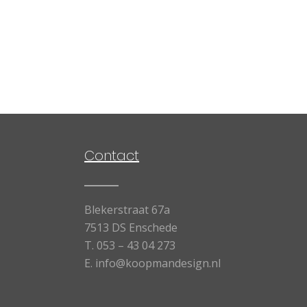
Contact
Blekerstraat 67a
7513 DS Enschede
T.
053 – 43 04 273
E.
info@koopmandesign.nl