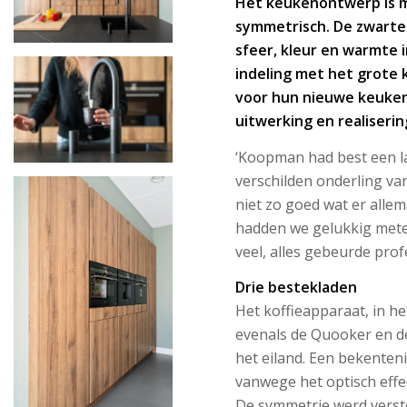
Het keukenontwerp is mo
symmetrisch. De zwart
sfeer, kleur en warmte i
indeling met het grote 
voor hun nieuwe keuken
uitwerking en realiseri
‘Koopman had best een las
verschilden onderling v
niet zo goed wat er alle
hadden we gelukkig mete
veel, alles gebeurde prof
Drie bestekladen
Het koffieapparaat, in h
evenals de Quooker en d
het eiland. Een bekente
vanwege het optisch effec
De symmetrie werd verst