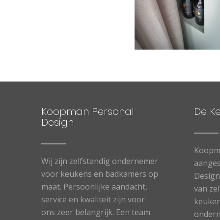
Koopman Personal
De K
Design
Koopma
Wij zijn zelfstandig ondernemer
aanges
voor keukens en badkamers op
Designe
maat. Persoonlijke aandacht,
van ze
service en kwaliteit zijn voor
keuken
ons zeer belangrijk. Een team
ondern