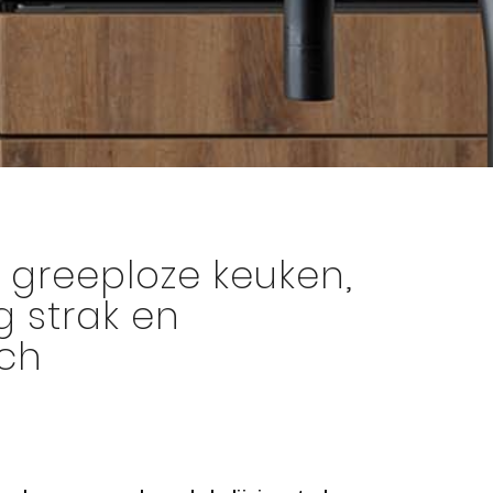
 greeploze keuken,
g strak en
ch