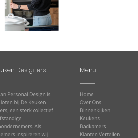
euken Designers
Menu
n Personal Design is
Home
loten bij De Keuken
Over Ons
rs, een sterk collectief
Binnenkijken
lfstandige
Keukens
ondernemers. Als
Badkamers
emers inspireren wij
Klanten Vertellen