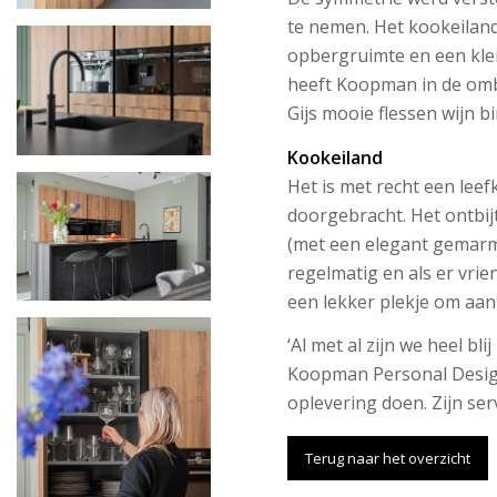
te nemen. Het kookeilan
opbergruimte en een klein
heeft Koopman in de ombo
Gijs mooie flessen wijn 
Kookeiland
Het is met recht een lee
doorgebracht. Het ontbij
(met een elegant gemarme
regelmatig en als er vrien
een lekker plekje om aan
‘Al met al zijn we heel b
Koopman Personal Design
oplevering doen. Zijn ser
Terug naar het overzicht