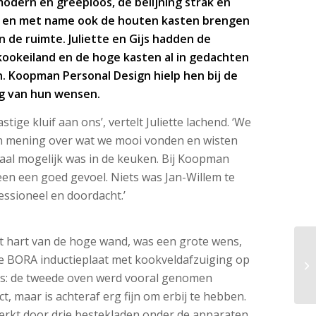
dern en greeploos, de belijning strak en
e en met name ook de houten kasten brengen
n de ruimte. Juliette en Gijs hadden de
kookeiland en de hoge kasten al in gedachten
. Koopman Personal Design hielp hen bij de
ng van hun wensen.
tige kluif aan ons’, vertelt Juliette lachend. ‘We
an mening over wat we mooi vonden en wisten
maal mogelijk was in de keuken. Bij Koopman
en een goed gevoel. Niets was Jan-Willem te
essioneel en doordacht.’
et hart van de hoge wand, was een grote wens,
e BORA inductieplaat met kookveldafzuiging op
nis: de tweede oven werd vooral genomen
t, maar is achteraf erg fijn om erbij te hebben.
erkt door drie bestekladen onder de apparaten