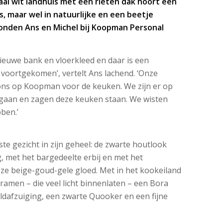
raai wit landhuis met een rieten dak hoort een
ds, maar wel in natuurlijke en een beetje
vonden Ans en Michel bij Koopman Personal
euwe bank en vloerkleed en daar is een
voortgekomen’, vertelt Ans lachend. ‘Onze
 ons op Koopman voor de keuken. We zijn er op
gaan en zagen deze keuken staan. We wisten
ben.’
ste gezicht in zijn geheel: de zwarte houtlook
g, met het bargedeelte erbij en met het
ze beige-goud-gele gloed. Met in het kookeiland
ramen – die veel licht binnenlaten – een Bora
ldafzuiging, een zwarte Quooker en een fijne