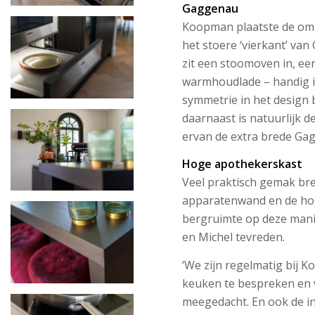
Gaggenau
Koopman plaatste de o
het stoere ‘vierkant’ van
zit een stoomoven in, e
warmhoudlade – handig i
symmetrie in het design
daarnaast is natuurlijk d
ervan de extra brede Ga
Hoge apothekerskast
Veel praktisch gemak bre
apparatenwand en de hog
bergruimte op deze mani
en Michel tevreden.
‘We zijn regelmatig bij
keuken te bespreken en v
meegedacht. En ook de in