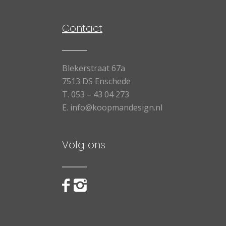
Contact
Blekerstraat 67a
7513 DS Enschede
T.
053 – 43 04 273
E.
info@koopmandesign.nl
Volg ons