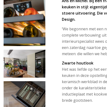
Ans en Michel. Bij een f
keuken in stijl: eigentij
stoere uitvoering. Die 
Design.
‘We begonnen met een ni
complete verbouwing uit 
interieurspecialist wees
een zaterdag naartoe ge
meteen: die willen we heb
Zwarte houtlook
Het was liefde op het eer
keuken in deze opstellin
keramisch werkblad in de
onder de karakteristieke 
inductieplaat met kookve
brede gootsteen.