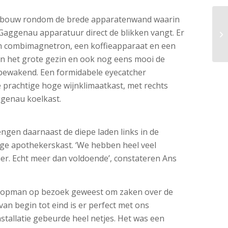
mbouw rondom de brede apparatenwand waarin
 Gaggenau apparatuur direct de blikken vangt. Er
en combimagnetron, een koffieapparaat en een
n het grote gezin en ook nog eens mooi de
 bewakend. Een formidabele eyecatcher
e prachtige hoge wijnklimaatkast, met rechts
ggenau koelkast.
ngen daarnaast de diepe laden links in de
e apothekerskast. ‘We hebben heel veel
er. Echt meer dan voldoende’, constateren Ans
 Koopman op bezoek geweest om zaken over de
an begin tot eind is er perfect met ons
stallatie gebeurde heel netjes. Het was een