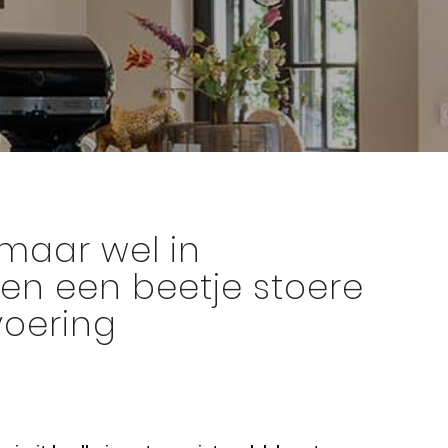
 maar wel in
e en een beetje stoere
voering